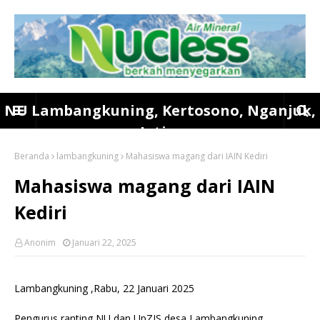
NU Lambangkuning, Kertosono, Nganjuk,
Jatim
Beranda
lambangkuning
Mahasiswa magang dari IAIN Kediri
Mahasiswa magang dari IAIN
Kediri
Anonim
Januari 22, 2025
Lambangkuning ,Rabu, 22 Januari 2025
Pengurus ranting NU dan UpZIS desa Lambangkuning