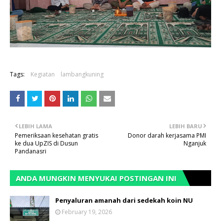
Tags:
Kegiatan
lambangkuning
LEBIH LAMA
LEBIH BARU
Pemeriksaan kesehatan gratis
Donor darah kerjasama PMI
ke dua UpZIS di Dusun
Nganjuk
Pandanasri
ANDA MUNGKIN MENYUKAI POSTINGAN INI
Penyaluran amanah dari sedekah koin NU
February 19, 2026