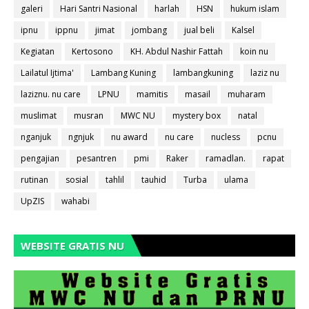
galeri
Hari Santri Nasional
harlah
HSN
hukum islam
ipnu
ippnu
jimat
jombang
jual beli
Kalsel
Kegiatan
Kertosono
KH. Abdul Nashir Fattah
koin nu
Lailatul Ijtima'
Lambang Kuning
lambangkuning
laziz nu
laziznu. nu care
LPNU
mamitis
masail
muharam
muslimat
musran
MWC NU
mystery box
natal
nganjuk
ngnjuk
nu award
nu care
nucless
pcnu
pengajian
pesantren
pmi
Raker
ramadlan.
rapat
rutinan
sosial
tahlil
tauhid
Turba
ulama
UpZIS
wahabi
WEBSITE GRATIS NU