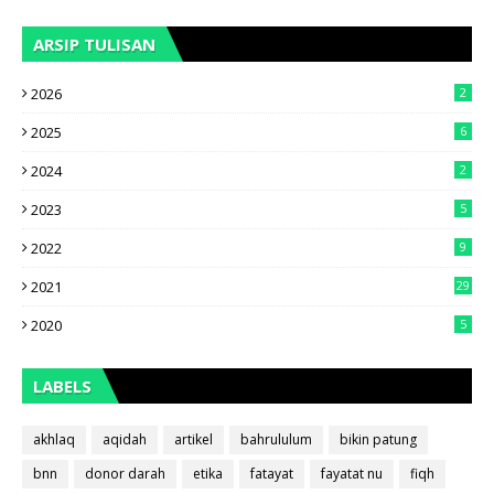
ARSIP TULISAN
2026
2
2025
6
2024
2
2023
5
2022
9
2021
29
2020
5
LABELS
akhlaq
aqidah
artikel
bahrululum
bikin patung
bnn
donor darah
etika
fatayat
fayatat nu
fiqh