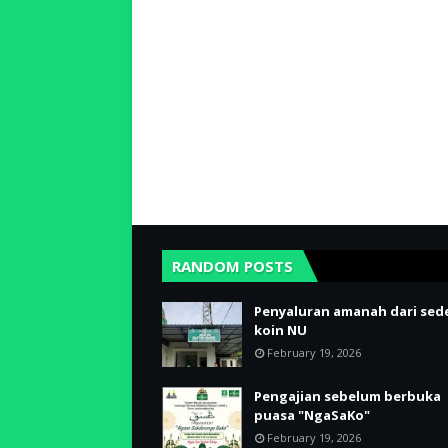
RANDOM POSTS
Penyaluran amanah dari sed
koin NU
February 19, 2026
Pengajian sebelum berbuka
puasa "NgaSaKo"
February 19, 2026