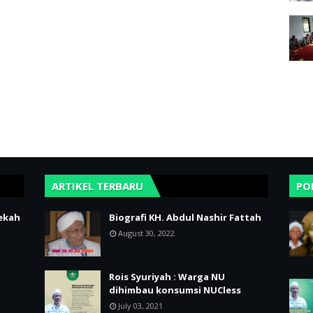
ARTIKEL TERBARU
PO
ekah
Biografi KH. Abdul Nashir Fattah
August 30, 2022
Rois Syuriyah : Warga NU
dihimbau konsumsi NUCless
July 03, 2021