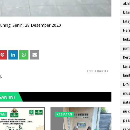
akh
biki
fata
uning. Senin, 28 Desember 2020
Hari
huk
jom
Ker
Lail
LEBIH BARU
lam
ab
LPN
mus
AN INI
nata
nu c
TAN
KEGIATAN
pes
rap