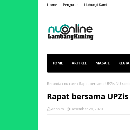
Home
Pengurus
Hubungi Kami
HOME
ARTIKEL
MASAIL
KEGI
Beranda
nu care
Rapat bersama UPZis NU rant
Rapat bersama UPZi
Anonim
Desember 28, 2020