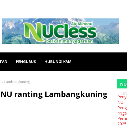
ATAN
PENGURUS
HUBUNGI KAMI
ing Lambangkuning
NU
s NU ranting Lambangkuning
NG
Peny
NU
-
Peng
"Nga
Peme
2025