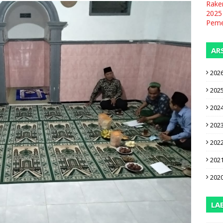
Rake
2025
Pemer
AR
202
202
202
202
202
202
202
LA