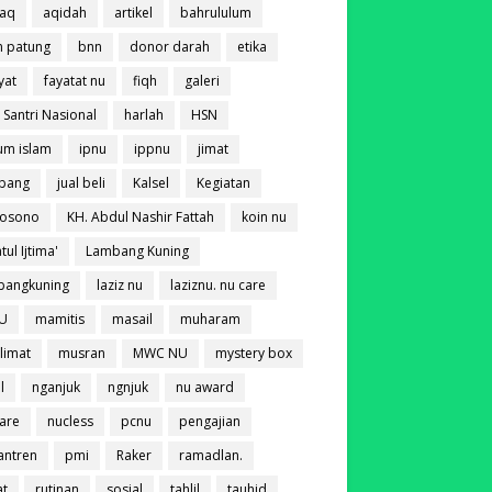
laq
aqidah
artikel
bahrululum
n patung
bnn
donor darah
etika
yat
fayatat nu
fiqh
galeri
 Santri Nasional
harlah
HSN
um islam
ipnu
ippnu
jimat
bang
jual beli
Kalsel
Kegiatan
tosono
KH. Abdul Nashir Fattah
koin nu
atul Ijtima'
Lambang Kuning
bangkuning
laziz nu
laziznu. nu care
U
mamitis
masail
muharam
limat
musran
MWC NU
mystery box
l
nganjuk
ngnjuk
nu award
are
nucless
pcnu
pengajian
antren
pmi
Raker
ramadlan.
at
rutinan
sosial
tahlil
tauhid