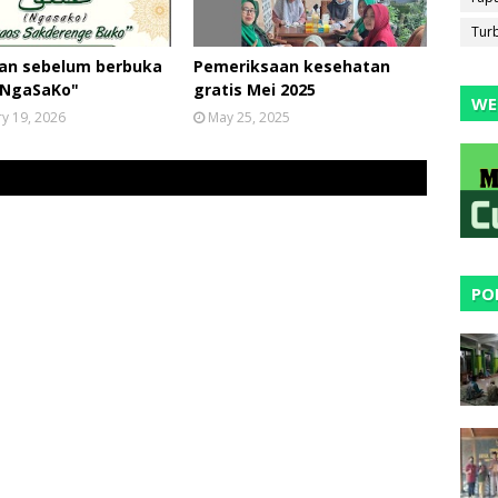
Tur
ian sebelum berbuka
Pemeriksaan kesehatan
"NgaSaKo"
gratis Mei 2025
WE
y 19, 2026
May 25, 2025
PO