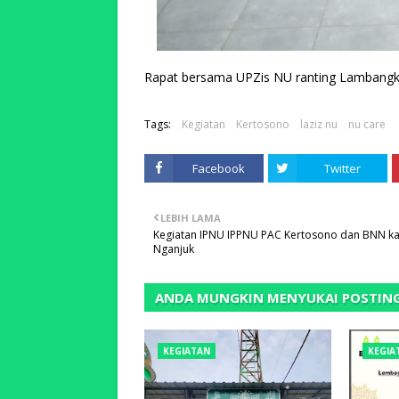
Rapat bersama UPZis NU ranting Lambangk
Tags:
Kegiatan
Kertosono
laziz nu
nu care
Facebook
Twitter
LEBIH LAMA
Kegiatan IPNU IPPNU PAC Kertosono dan BNN k
Nganjuk
ANDA MUNGKIN MENYUKAI POSTING
KEGIATAN
KEGIA