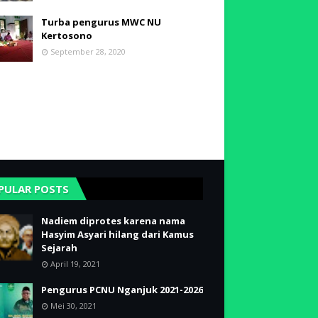
Turba pengurus MWC NU
Kertosono
September 28, 2020
PULAR POSTS
Nadiem diprotes karena nama
Hasyim Asyari hilang dari Kamus
Sejarah
April 19, 2021
Pengurus PCNU Nganjuk 2021-2026
Mei 30, 2021