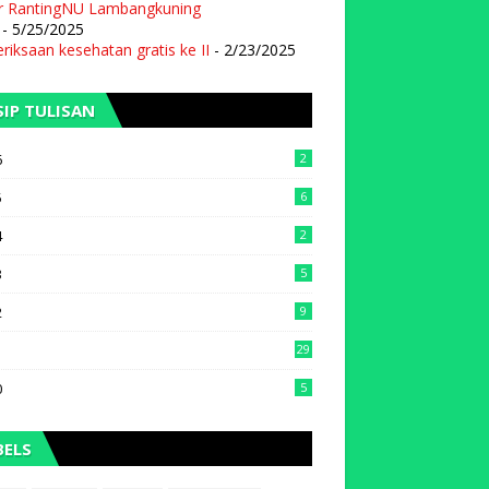
r RantingNU Lambangkuning
- 5/25/2025
iksaan kesehatan gratis ke II
- 2/23/2025
SIP TULISAN
6
2
5
6
4
2
3
5
2
9
1
29
0
5
BELS