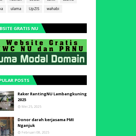
ba
ulama
UpZIS
wahabi
BSITE GRATIS NU
PULAR POSTS
Raker RantingNU Lambangkuning
2025
Mei 25, 2025
Donor darah kerjasama PMI
Nganjuk
Februari 08, 2025