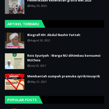
Pemeriksaan kesehatan gratis Mei 2025
May 25, 2025
ARTIKEL TERBARU
Biografi KH. Abdul Nashir Fattah
August 30, 2022
Rois Syuriyah : Warga NU dihimbau konsumsi
NUCless
July 03, 2021
Membantah sumpah pramuka syirik/musyrik
May 31, 2021
POPULAR POSTS