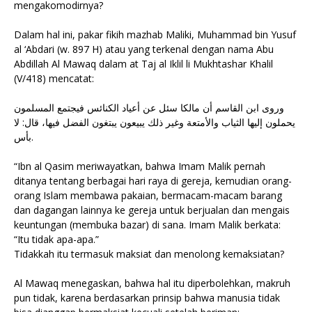
mengakomodirnya?
Dalam hal ini, pakar fikih mazhab Maliki, Muhammad bin Yusuf
al ‘Abdari (w. 897 H) atau yang terkenal dengan nama Abu
Abdillah Al Mawaq dalam at Taj al Iklil li Mukhtashar Khalil
(V/418) mencatat:
وروى ابن القاسم أن مالكا سئل عن أعياد الكنائس فيجتمع المسلمون
يحملون إليها الثياب والأمتعة وغير ذلك يبيعون يبتغون الفضل فيها، قال: لا
بأس.
“Ibn al Qasim meriwayatkan, bahwa Imam Malik pernah
ditanya tentang berbagai hari raya di gereja, kemudian orang-
orang Islam membawa pakaian, bermacam-macam barang
dan dagangan lainnya ke gereja untuk berjualan dan mengais
keuntungan (membuka bazar) di sana. Imam Malik berkata:
“Itu tidak apa-apa.”
Tidakkah itu termasuk maksiat dan menolong kemaksiatan?
Al Mawaq menegaskan, bahwa hal itu diperbolehkan, makruh
pun tidak, karena berdasarkan prinsip bahwa manusia tidak