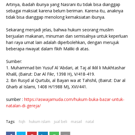
Artinya, ibadah ibunya yang Nasrani itu tidak bisa dianggap
sebagai maksiat karena belum beriman. Karena itu, anaknya
tidak bisa dianggap menolong kemaksiatan ibunya.
Sekarang menjadi jelas, bahwa hukum seorang muslim
berjualan makanan, minuman dan semisalnya untuk keperluan
hari raya umat lain adalah diperbolehkan, dengan merujuk
beberapa riwayat dalam fikih Maliki di atas.
Sumber:
1. Muhammad bin Yusuf Al ‘Abdari, at Taj al Iklil li Mukhtashar
Khalil, (Bairut: Dar Al Fikr, 1398 H), V/418-419.
2. Ibn Rusyd al Qurtubi, al Bayan wa at Tahshil, (Bairut: Dar al
Gharb al Islami, 1408 H/1988 M), XVI/441.
sumber :
https://aswajamuda.com/hukum-buka-bazar-untuk-
natalan-di-gereja/
Tags:
fiqh
hukum islam
jual beli
masail
natal