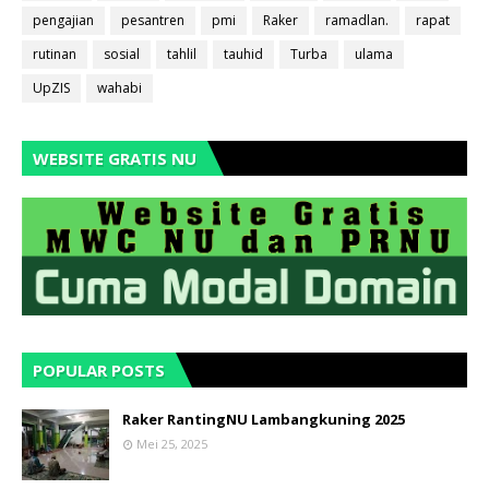
pengajian
pesantren
pmi
Raker
ramadlan.
rapat
rutinan
sosial
tahlil
tauhid
Turba
ulama
UpZIS
wahabi
WEBSITE GRATIS NU
POPULAR POSTS
Raker RantingNU Lambangkuning 2025
Mei 25, 2025