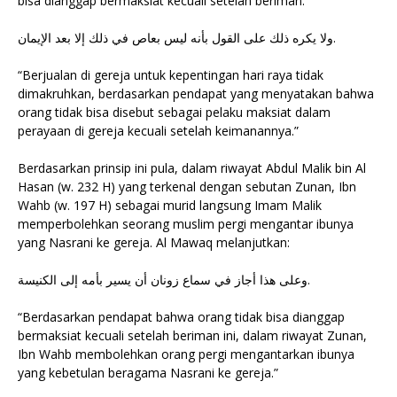
bisa dianggap bermaksiat kecuali setelah beriman:
ولا يكره ذلك على القول بأنه ليس بعاص في ذلك إلا بعد الإيمان.
“Berjualan di gereja untuk kepentingan hari raya tidak
dimakruhkan, berdasarkan pendapat yang menyatakan bahwa
orang tidak bisa disebut sebagai pelaku maksiat dalam
perayaan di gereja kecuali setelah keimanannya.”
Berdasarkan prinsip ini pula, dalam riwayat Abdul Malik bin Al
Hasan (w. 232 H) yang terkenal dengan sebutan Zunan, Ibn
Wahb (w. 197 H) sebagai murid langsung Imam Malik
memperbolehkan seorang muslim pergi mengantar ibunya
yang Nasrani ke gereja. Al Mawaq melanjutkan:
وعلى هذا أجاز في سماع زونان أن يسير بأمه إلى الكنيسة.
“Berdasarkan pendapat bahwa orang tidak bisa dianggap
bermaksiat kecuali setelah beriman ini, dalam riwayat Zunan,
Ibn Wahb membolehkan orang pergi mengantarkan ibunya
yang kebetulan beragama Nasrani ke gereja.”