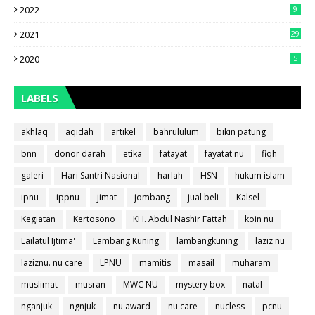
2022
9
2021
29
2020
5
LABELS
akhlaq
aqidah
artikel
bahrululum
bikin patung
bnn
donor darah
etika
fatayat
fayatat nu
fiqh
galeri
Hari Santri Nasional
harlah
HSN
hukum islam
ipnu
ippnu
jimat
jombang
jual beli
Kalsel
Kegiatan
Kertosono
KH. Abdul Nashir Fattah
koin nu
Lailatul Ijtima'
Lambang Kuning
lambangkuning
laziz nu
laziznu. nu care
LPNU
mamitis
masail
muharam
muslimat
musran
MWC NU
mystery box
natal
nganjuk
ngnjuk
nu award
nu care
nucless
pcnu